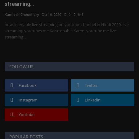
streaming...
Kamlesh Choudhary
Oct 16, 2020
0
645
how to enable live streaming on youtube channel in Hindi 2020, live
streaming youtubes me Kaise enable Karen. youtube me live
streaming...
FOLLOW US
Facebook
Twitter
Instagram
Linkedin
Youtube
POPULAR POSTS