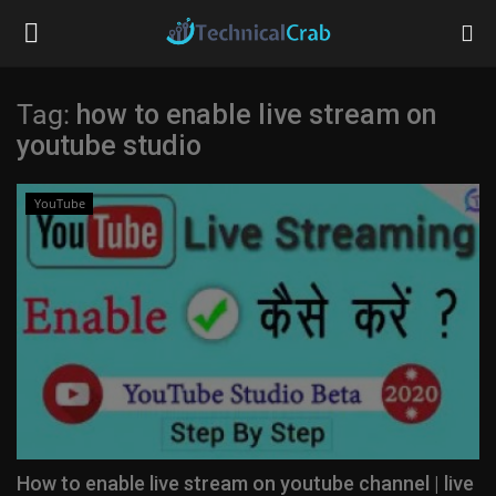
Tag:
how to enable live stream on
youtube studio
Home
Technology
YouTube
Banking
Tips & Tricks
Social Media
Questions
How to enable live stream on youtube channel | live