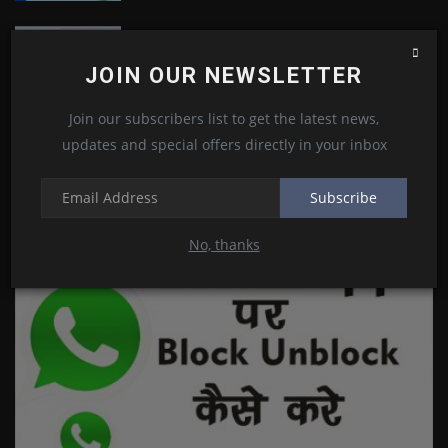
Hikvision dvr configuration step by step in
hindi | configure...
JOIN OUR NEWSLETTER
Kamlesh Choudhary
Jul 2, 2022
0
7
Join our subscribers list to get the latest news,
updates and special offers directly in your inbox
RANDOM POSTS
Subscribe
WhatsApp
No, thanks