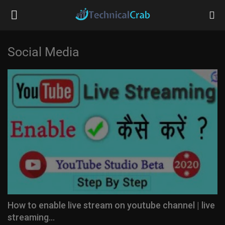
Social Media
Home
Technology
Banking
Tips & Tricks
Social Media
Questions
How to enable live stream on youtube channel | live
streaming...