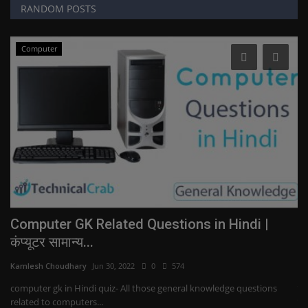
RANDOM POSTS
Computer
Computer GK Related Questions in Hindi |
W
कंप्यूटर सामान्य...
w
Kamlesh Choudhary
Jun 30, 2022
0
574
Ka
computer gk in Hindi quiz- All those general knowledge questions
दो
related to computers...
गया