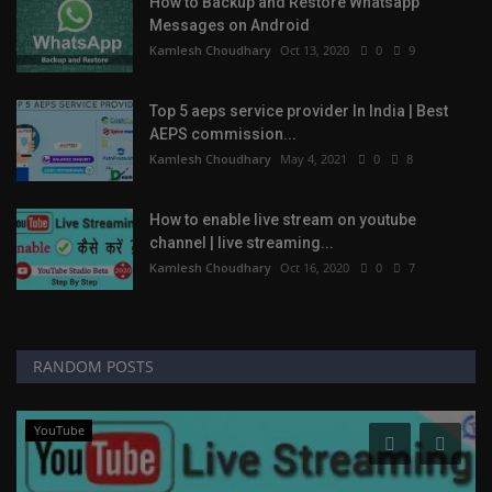
How to Backup and Restore Whatsapp
Messages on Android
Kamlesh Choudhary
Oct 13, 2020
0
9
Top 5 aeps service provider In India | Best
AEPS commission...
Kamlesh Choudhary
May 4, 2021
0
8
How to enable live stream on youtube
channel | live streaming...
Kamlesh Choudhary
Oct 16, 2020
0
7
RANDOM POSTS
YouTube