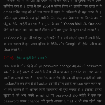
। आपको बता दे की Gmail गूगल का ही एक ब्रांड है जो दुनिया भर में ईमेल
सर्विसेज देता है । गूगल ने इसे
2004
में लॉन्च किया था हालांकि जब गूगल ने ये
gmail सर्विस चालू की थी उस समय में गूगल के अधिकारी ही यूज करते थे ।
लेकिन कुछ समय के बाद इसे सभी के लिए चालू कर दिया गया था जिसके बाद में
पॉपुलर ईमेल आईडी बन गया है । गूगल के बाद में
Yahoo Mail
और
Outlook
जैसी कई कंपनी काम कर रही है लेकिन अभी तक गूगल के यूजर इनसे ज्यादा है ।
यह Google के द्वारा दी गयी एक फ्री सर्विस है । यहाँ कोई भी मुफ्त में अपनी ईमेल
id बना सकता है इस समय दुनिया के 95% लोग Google की ईमेल सर्विस को
Use करते है ।
ये भी पढ़े
:
ईमेल आईडी कैसे बनाये ?
अगर आप ये सोच रहे है की हम password change क्यू करे तो password
बदलने के कई कारण हो सकते है जैसे की आज कल इन्टरनेट का use करना
काफी हो आम हो गया है । इन्टरनेट के जरिये यदि आपकी ईमेल आईडी को कोई
hacker,हैक कर लेता है तो hacker आपकी ईमेल आईडी का use गलत जगह पर
भी कर सकता है या आपकी निजी जानकारी भी चुरा सकता है । इसलिए हमारा
सुझाव है की आप अपने email id का password 2-5 महीने में एक बार
password जरुर change करें इससे आपका Gmail id भी सेफ रहेगी और