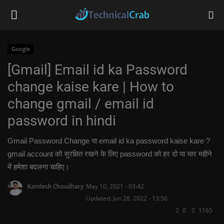
Google
[Gmail] Email id ka Password
Home
change kaise kare | How to
Technology
change gmail / email id
password in hindi
Banking
Gmail Password Change या email id ka password kaise kare ?
Tips & Tricks
gmail account को सुरक्षित रखने के लिए password को हर दो या चार महीने
में हमेशा बदलना चाहिए।
Social Media
Kamlesh Choudhary
May 10, 2021 - 03:42
Questions
Updated: Jun 28, 2022 - 13:56
0
1165