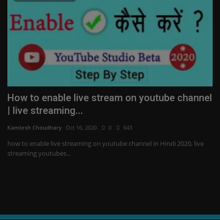
से
How to enable live stream on youtube channel
W
| live streaming...
K
Kamlesh Choudhary
Oct 16, 2020
0
643
Ka
र-
how to enable live streaming on youtube channel in Hindi 2020, live
Wh
streaming youtubes...
दोस्