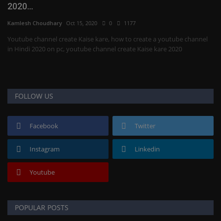
2020...
Kamlesh Choudhary
Oct 15, 2020
0
1177
Youtube channel create Kaise kare, how to create a youtube channel
in Hindi 2020 on pc, youtube channel create Kaise kare 2020
FOLLOW US
Facebook
Twitter
Instagram
Linkedin
Youtube
POPULAR POSTS