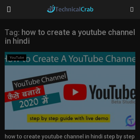
Tag:
how to create a youtube channel
in hindi
Home
Technology
YouTube
Banking
Tips & Tricks
Social Media
Questions
how to create youtube channel in hindi step by step