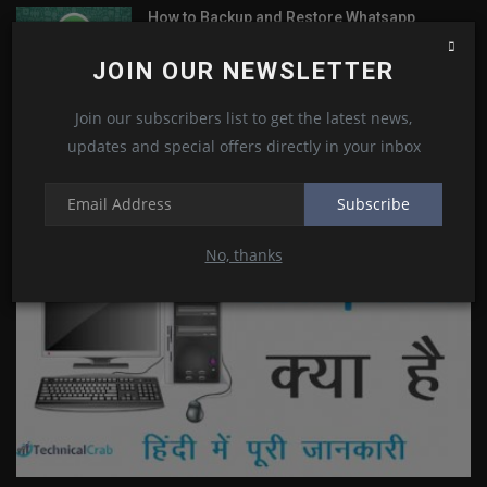
How to Backup and Restore Whatsapp
Messages on Android
Kamlesh Choudhary
Oct 13, 2020
0
7
JOIN OUR NEWSLETTER
Join our subscribers list to get the latest news,
updates and special offers directly in your inbox
RANDOM POSTS
Subscribe
Computer
No, thanks