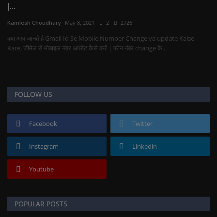
|...
Kamlesh Choudhary
May 8, 2021
2
2726
क्या आप जानते है Gmail Id Se Mobile Number Change ya update Kaise
Kare, जीमेल से मोबाइल नंबर अपडेट कैसे करें | फोन नंबर change के...
FOLLOW US
Facebook
Twitter
Instagram
Linkedin
Youtube
POPULAR POSTS