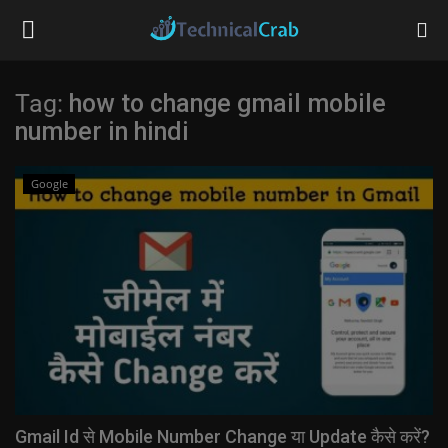
Tag:
how to change gmail mobile
number in hindi
Home
Technology
Google
Banking
Tips & Tricks
Social Media
Questions
Gmail Id से Mobile Number Change या Update कैसे करें?