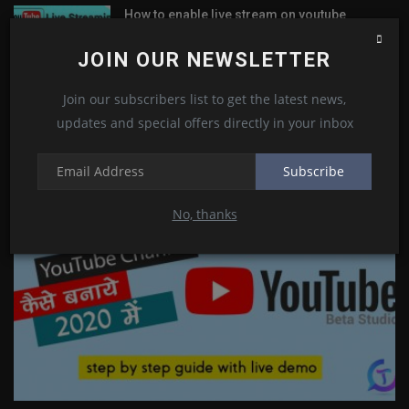
How to enable live stream on youtube
channel | live streaming...
Kamlesh Choudhary
Oct 16, 2020
0
9
JOIN OUR NEWSLETTER
Join our subscribers list to get the latest news,
updates and special offers directly in your inbox
RANDOM POSTS
Subscribe
YouTube
No, thanks