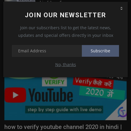
hindi | configure...
Kamlesh Choudhary
Jul 2, 2022
0
8
JOIN OUR NEWSLETTER
Join our subscribers list to get the latest news,
updates and special offers directly in your inbox
RANDOM POSTS
Subscribe
Fintech
No, thanks
CashSwipe रिटेलर कैसे बने ? How to Become a
T