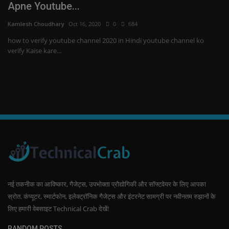
CashSwipe Retailer
A
Kamlesh Choudhary
Nov 4, 2020
0
546
Ka
CashSwipe kya hai, what is CashSwipe in hindi ? और CashSwipe Retailer
To
में id kaise...
अग
नई तकनीक का आविष्कार, गैजेट्स, उपभोक्ता प्रौद्योगिकी और सॉफ्टवेयर के लिए आपका
स्रोत. कंप्यूटर, स्मार्टफोन, इलेक्ट्रॉनिक गैजेट्स और इंटरनेट सामग्री पर नवीनतम रुझानों के
लिए हमारी वेबसाइट Technical Crab देखें!
RANDOM POSTS