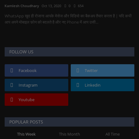
Kamlesh Choudhary
Oct 13, 2020
0
654
WhatsApp खुद ही रोजाना आपके मेसेज और विडियो का बैकअप तैयार करता है | यदि कभी
आप अपने मोबाइल फ़ोन को बदलते है और नए Phone में आप उसी...
FOLLOW US
Facebook
Twitter
Instagram
Linkedin
Youtube
POPULAR POSTS
This Week
This Month
All Time