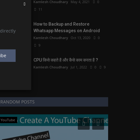
Kamlesh Choudhary
May 4, 2021
0
11
How to Backup and Restore
directly
Whatsapp Messages on Android
Kamlesh Choudhary
Oct 13, 2020
0
9
ibe
CPU किसे कहते है और कैसे काम करता है ?
Kamlesh Choudhary
Jul 1, 2022
0
9
RANDOM POSTS
YouTube
Banking