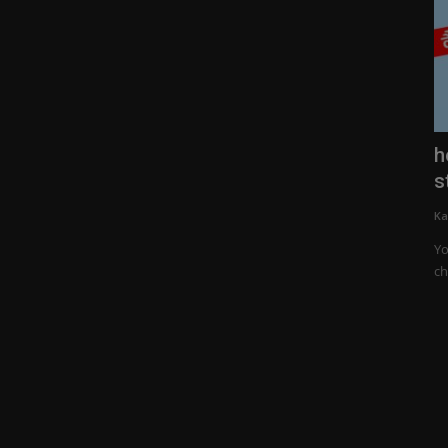
ेषताएं
WhatsApp Group कैसे बनाये | WhatsApp
h
Group Kaise Banaye
s
Kamlesh Choudhary
Oct 12, 2020
0
629
Ka
े में बेसिक
WhatsApp Group बनाकर अपने दोस्तों को उसमे add कर सकते है | और
Yo
group में दोस्तों...
ch