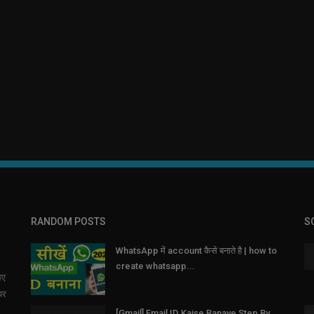
RANDOM POSTS
S
WhatsApp में account कैसे बनाते है | how to
create whatsapp...
िए
पर
[Gmail] Email ID Kaise Banaye Step By