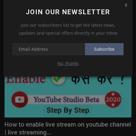
Kamlesh Choudhary
Oct 16, 2020
0
7
JOIN OUR NEWSLETTER
Join our subscribers list to get the latest news,
RANDOM POSTS
updates and special offers directly in your inbox
YouTube
Subscribe
No, thanks
te
How to enable live stream on youtube channel
W
| live streaming...
कर