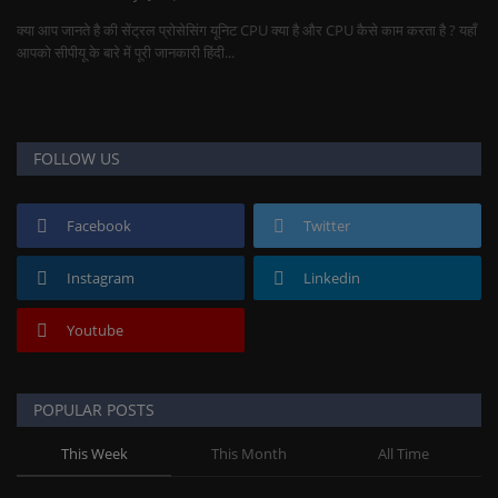
क्या आप जानते है की सेंट्रल प्रोसेसिंग यूनिट CPU क्या है और CPU कैसे काम करता है ? यहाँ
आपको सीपीयू के बारे में पूरी जानकारी हिंदी...
FOLLOW US
Facebook
Twitter
Instagram
Linkedin
Youtube
POPULAR POSTS
This Week
This Month
All Time